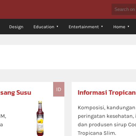
Design
Education
Entertainment
Home
ID
isang Susu
Informasi Tropica
Komposisi, kandungan ni
OM,
peringatan kesehatan, 
sa
dan produsen sirup C
Tropicana Slim.