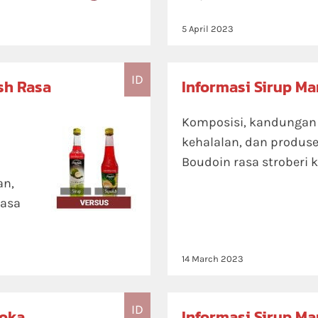
5 April 2023
ID
sh Rasa
Informasi Sirup Ma
Komposisi, kandungan ni
kehalalan, dan produse
Boudoin rasa stroberi 
an,
rasa
14 March 2023
ID
Moka
Informasi Sirup Ma