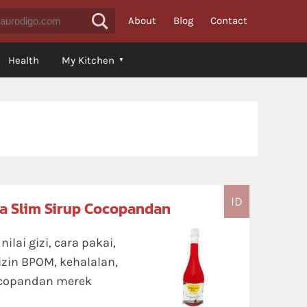
About
Blog
Contact
Health
My Kitchen
ID
na Slim Sirup Cocopandan
lai gizi, cara pakai,
izin BPOM, kehalalan,
ocopandan merek