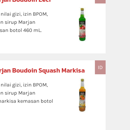
lai gizi, izin BPOM,
n sirup Marjan
san botol 460 mL.
ID
arjan Boudoin Squash Markisa
lai gizi, izin BPOM,
n sirup Marjan
markisa kemasan botol