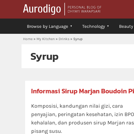
Browse by Language
Technology
Beauty
Home
»
My Kitchen
»
Drinks
»
Syrup
Syrup
Informasi Sirup Marjan Boudoin P
Komposisi, kandungan nilai gizi, cara
penyajian, peringatan kesehatan, izin BP
kehalalan, dan produsen sirup Marjan ra
pisang susu.