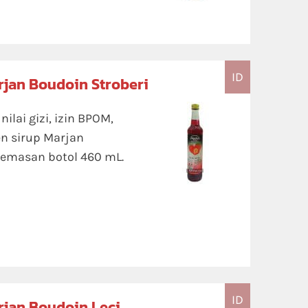
ID
rjan Boudoin Stroberi
lai gizi, izin BPOM,
n sirup Marjan
kemasan botol 460 mL.
ID
rjan Boudoin Leci