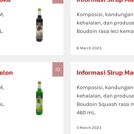
M,
Komposisi, kandungan ni
kehalalan, dan produse
L.
Boudoin rasa leci kema
8 March 2023
ID
elon
Informasi Sirup M
M,
Komposisi, kandungan ni
kehalalan, dan produse
L.
Boudoin Squash rasa 
460 mL.
5 March 2023