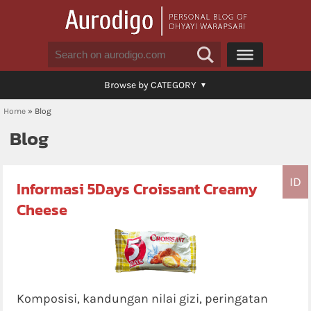
Browse by CATEGORY
Home
»
Blog
Blog
ID
Informasi 5Days Croissant Creamy
Cheese
Komposisi, kandungan nilai gizi, peringatan