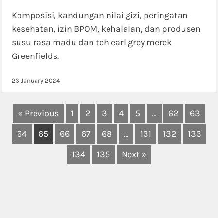
Komposisi, kandungan nilai gizi, peringatan
kesehatan, izin BPOM, kehalalan, dan produsen
susu rasa madu dan teh earl grey merek
Greenfields.
23 January 2024
« Previous
1
2
3
4
5
…
62
63
64
65
66
67
68
…
131
132
133
134
135
Next »