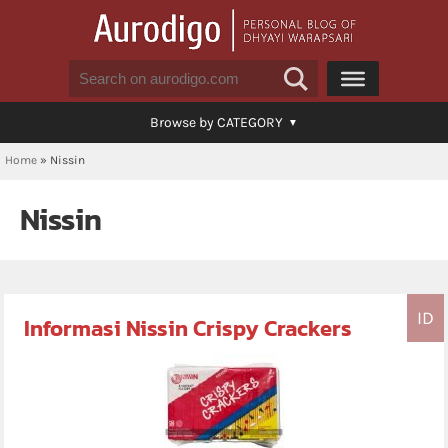
Browse by CATEGORY
Home
»
Nissin
Nissin
ID
Informasi Nissin Crispy Crackers