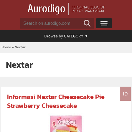
Browse by CATEGORY
Home
»
Nextar
Nextar
ID
Informasi Nextar Cheesecake Pie
Strawberry Cheesecake