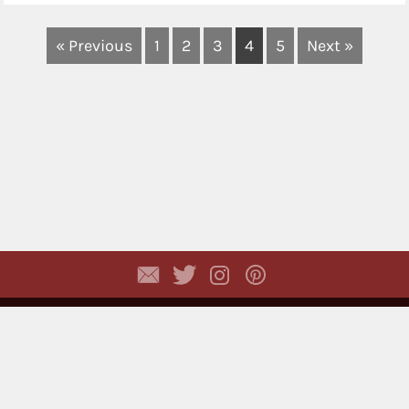
« Previous
1
2
3
4
5
Next »
Copyright © 2026,
Dhyayi Warapsari
. All rights
reserved. (
Disclaimer
)