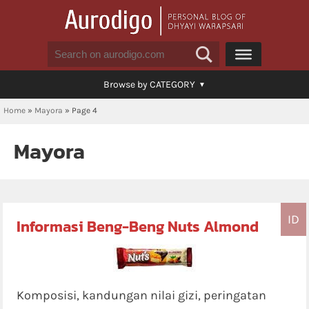
Browse by CATEGORY
Home
»
Mayora
»
Page 4
Mayora
ID
Informasi Beng-Beng Nuts Almond
Komposisi, kandungan nilai gizi, peringatan